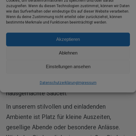
Cookies, um Geräteinformationen zu speichern und/oder darauf
zuzugreifen. Wenn du diesen Technologien zustimmst, können wir Daten
Alternativen oder saisonale Highlights: Bei uns
wie das Surfverhalten oder eindeutige IDs auf dieser Website verarbeiten.
findet jeder sein Lieblingsgericht.
Wenn du deine Zustimmung nicht erteilst oder zurückziehst, können
bestimmte Merkmale und Funktionen beeinträchtigt werden.
Freuen Sie sich auf abwechslungsreiche
Akzeptieren
Speisen, die Tradition und neue Ideen vereinen
– von herzhafter Hausmannskost bis zu
Ablehnen
modernen Interpretationen. Natürlich dürfen
Einstellungen ansehen
auch beliebte Schnitzelgerichte nicht fehlen,
ergänzt durch wechselnde Beilagen und
Datenschutzerklärung
Impressum
hausgemachte Saucen.
In unserem stilvollen und einladenden
Ambiente ist Platz für kleine Auszeiten,
gesellige Abende oder besondere Anlässe.