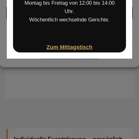
Montag bis Freitag von 12:00 bis 14:00
Uhr.
Akzeptieren
Wöchentlich wechselnde Gerichte.
Ablehnen
Einstellungen ansehen
Zum Mittagstisch
Datenschutzerklärung
Impressum