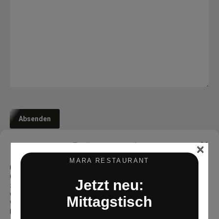
×
Zustimmung verwalten
MARA RESTAURANT
Um dir ein optimales Erlebnis zu bieten, verwenden wir Technologien wie
Cookies, um Geräteinformationen zu speichern und/oder darauf
Jetzt neu:
zuzugreifen. Wenn du diesen Technologien zustimmst, können wir Daten
wie das Surfverhalten oder eindeutige IDs auf dieser Website verarbeiten.
Mittagstisch
Wenn du deine Zustimmung nicht erteilst oder zurückziehst, können
bestimmte Merkmale und Funktionen beeinträchtigt werden.