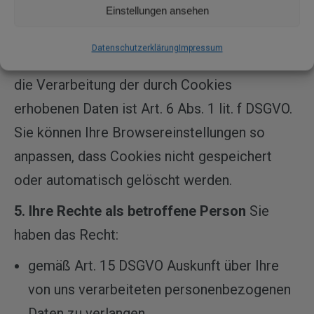
Einstellungen ansehen
Die in Cookies gespeicherten Informationen
dienen dazu, die Nutzung unserer Webseite
Datenschutzerklärung
Impressum
angenehmer zu gestalten. Rechtsgrundlage für
die Verarbeitung der durch Cookies
erhobenen Daten ist Art. 6 Abs. 1 lit. f DSGVO.
Sie können Ihre Browsereinstellungen so
anpassen, dass Cookies nicht gespeichert
oder automatisch gelöscht werden.
5. Ihre Rechte als betroffene Person
Sie
haben das Recht:
gemäß Art. 15 DSGVO Auskunft über Ihre
von uns verarbeiteten personenbezogenen
Daten zu verlangen,