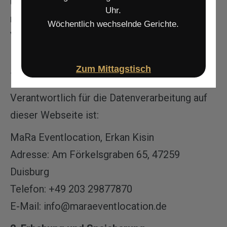
uns ein wichtiges Anliegen. Nachfolgend
Uhr.
möchten wir Sie über die Erhebung,
Wöchentlich wechselnde Gerichte.
Verarbeitung und Nutzung Ihrer Daten bei der
Nutzung unserer Webseite informieren.
Zum Mittagstisch
1. Verantwortliche Stelle
Verantwortlich für die Datenverarbeitung auf
dieser Webseite ist:
MaRa Eventlocation, Erkan Kisin
Adresse: Am Förkelsgraben 65, 47259
Duisburg
Telefon: +49 203 29877870
E-Mail: info@maraeventlocation.de