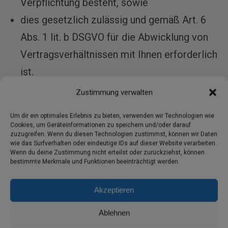
Verpflichtung besteht, sowie
dies gesetzlich zulässig und gemäß Art. 6
Abs. 1 lit. b DSGVO für die Abwicklung von
Vertragsverhältnissen mit Ihnen erforderlich
ist.
Zustimmung verwalten
4. Cookies
Unsere Webseite verwendet
Cookies. Dabei handelt es sich um kleine
Um dir ein optimales Erlebnis zu bieten, verwenden wir Technologien wie
Cookies, um Geräteinformationen zu speichern und/oder darauf
Dateien, die Ihr Browser automatisch erstellt
zuzugreifen. Wenn du diesen Technologien zustimmst, können wir Daten
wie das Surfverhalten oder eindeutige IDs auf dieser Website verarbeiten.
und die auf Ihrem Endgerät gespeichert
Wenn du deine Zustimmung nicht erteilst oder zurückziehst, können
werden, wenn Sie unsere Seite besuchen.
bestimmte Merkmale und Funktionen beeinträchtigt werden.
Cookies richten auf Ihrem Endgerät keinen
Akzeptieren
Schaden an und enthalten keine Viren, Trojaner
Ablehnen
oder sonstige Schadsoftware.